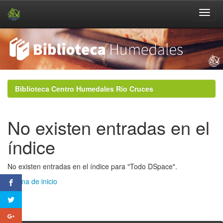
Skip
navigation
Biblioteca Centro Humedales Río Cruces
No existen entradas en el
índice
No existen entradas en el índice para "Todo DSpace".
Página de inicio