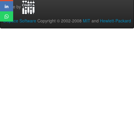
Theme by
DSpace Software
Copyright © 2002-2008
MIT
and
Hewlett-Packard