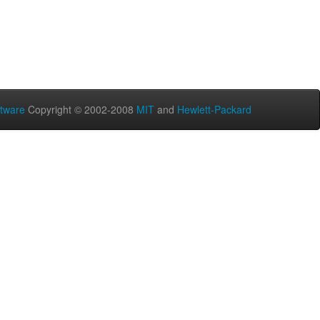
tware
Copyright © 2002-2008
MIT
and
Hewlett-Packard