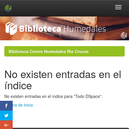
Skip
navigation
Biblioteca Centro Humedales Río Cruces
No existen entradas en el
índice
No existen entradas en el índice para "Todo DSpace".
Página de inicio