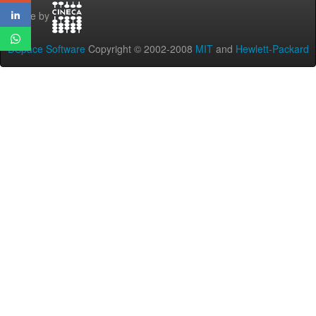
Theme by
DSpace Software
Copyright © 2002-2008
MIT
and
Hewlett-Packard