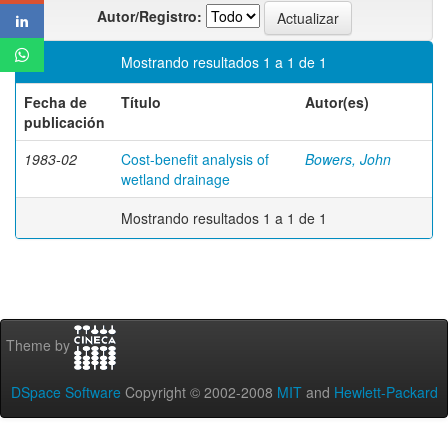
Autor/Registro:
Mostrando resultados 1 a 1 de 1
Fecha de
Título
Autor(es)
publicación
1983-02
Cost-benefit analysis of
Bowers, John
wetland drainage
Mostrando resultados 1 a 1 de 1
Theme by
DSpace Software
Copyright © 2002-2008
MIT
and
Hewlett-Packard