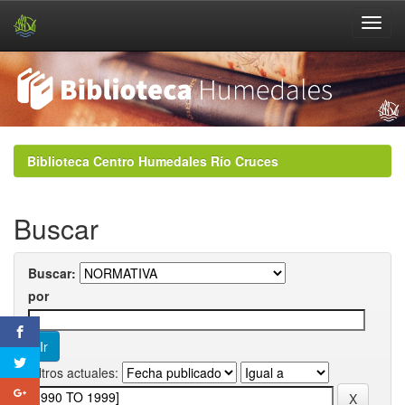
Skip
navigation
Biblioteca Centro Humedales Río Cruces
Buscar
Buscar:
por
Filtros actuales: