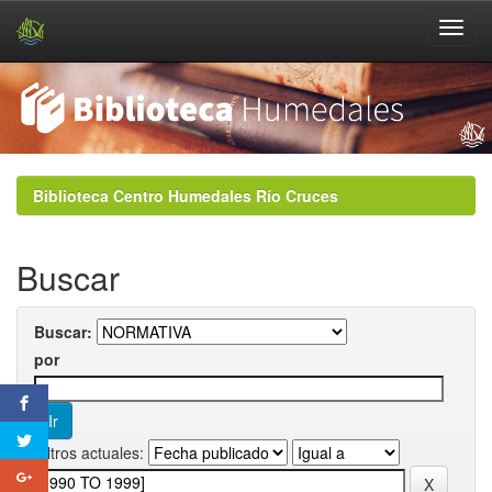
Skip
navigation
Biblioteca Centro Humedales Río Cruces
Buscar
Buscar:
por
Filtros actuales: