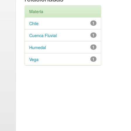
Materia
Chile
1
Cuenca Fluvial
1
Humedal
1
Vega
1