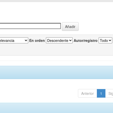
En orden
Autor/registro
Anterior
1
Si