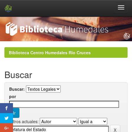
Skip
navigation
Biblioteca Centro Humedales Río Cruces
Buscar
Buscar:
por
Filtros actuales: