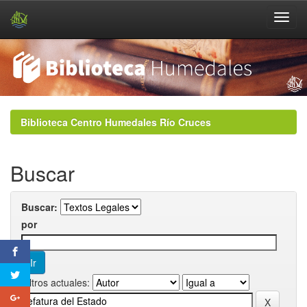
Skip
navigation
Biblioteca Centro Humedales Río Cruces
Buscar
Buscar:
por
Filtros actuales: