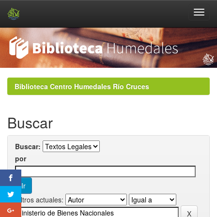
Skip
navigation
Biblioteca Centro Humedales Río Cruces
Buscar
Buscar:
por
Filtros actuales: