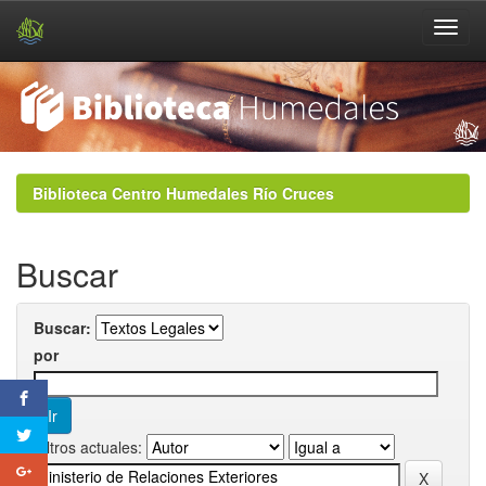
Skip
navigation
Biblioteca Centro Humedales Río Cruces
Buscar
Buscar:
por
Filtros actuales: