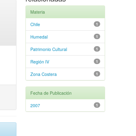
Materia
Chile
1
Humedal
1
Patrimonio Cultural
1
Región IV
1
Zona Costera
1
Fecha de Publicación
2007
1