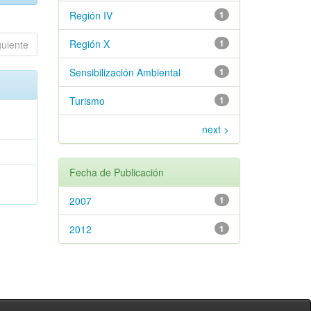
Región IV
1
Región X
1
guiente
Sensibilización Ambiental
1
Turismo
1
next >
Fecha de Publicación
2007
1
2012
1