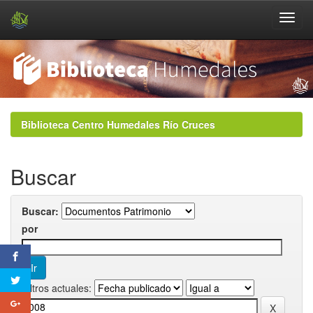
Skip
navigation
Biblioteca Centro Humedales Río Cruces
Buscar
Buscar:
por
Filtros actuales: