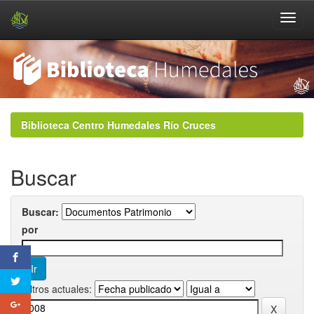
Skip
navigation
Biblioteca Centro Humedales Río Cruces
Buscar
Buscar:
por
Filtros actuales: