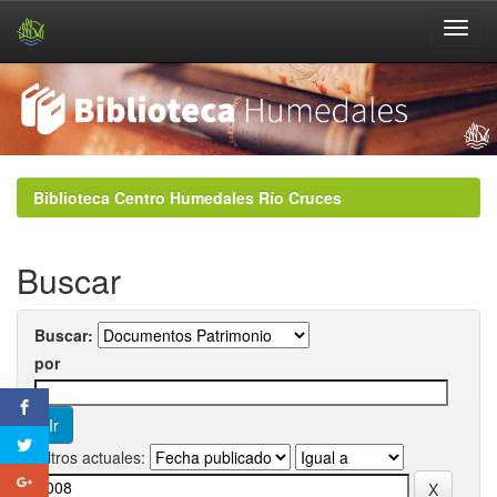
Skip
navigation
Biblioteca Centro Humedales Río Cruces
Buscar
Buscar:
por
Filtros actuales: