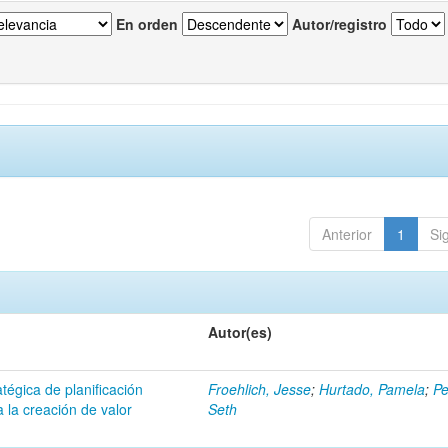
En orden
Autor/registro
Anterior
1
Si
Autor(es)
atégica de planificación
Froehlich, Jesse
;
Hurtado, Pamela
;
Pe
 la creación de valor
Seth