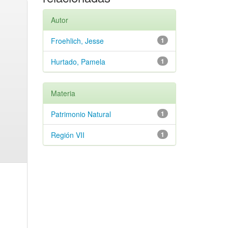
Autor
Froehlich, Jesse
1
Hurtado, Pamela
1
Materia
Patrimonio Natural
1
Región VII
1