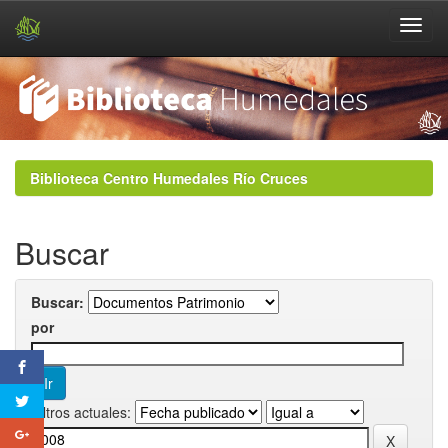
Skip
navigation
Biblioteca Centro Humedales Río Cruces
Buscar
Buscar:
por
Filtros actuales: