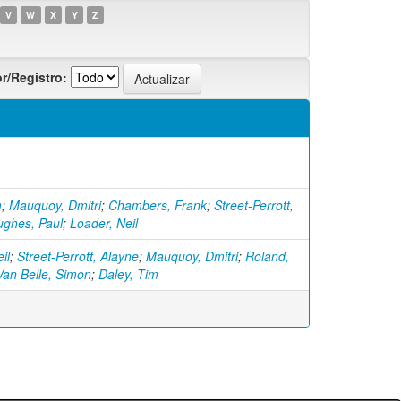
V
W
X
Y
Z
r/Registro:
m
;
Mauquoy, Dmitri
;
Chambers, Frank
;
Street-Perrott,
ghes, Paul
;
Loader, Neil
il
;
Street-Perrott, Alayne
;
Mauquoy, Dmitri
;
Roland,
Van Belle, Simon
;
Daley, Tim