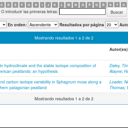
C
D
E
F
G
H
I
J
K
L
M
N
O
P
Q
R
S
T
U
O introducir las primeras letras:
En orden:
Resultados por página
Auto
Mostrando resultados 1 a 2 de 2
Autor(es)
 in hydroclimate and the stable isotope composition of
Daley, Ti
merican peatlands: an hypothesis
Alayne
;
Hu
d carbon isotope variability in Sphagnum moss along a
Loader, Ne
uthern patagonian peatland
Thomas
;
Mostrando resultados 1 a 2 de 2