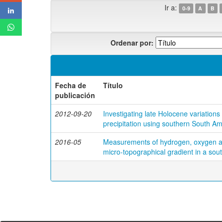
Ir a:
0-9
A
B
Ordenar por:
Fecha de
Título
publicación
2012-09-20
Investigating late Holocene variations
precipitation using southern South A
2016-05
Measurements of hydrogen, oxygen an
micro-topographical gradient in a so