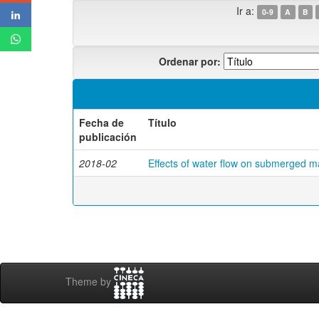
Ir a:
0-9
A
B
Ordenar por:
Fecha de
Título
publicación
2018-02
Effects of water flow on submerged m
Theme by