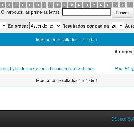
C
D
E
F
G
H
I
J
K
L
M
N
O
P
Q
R
S
T
U
O introducir las primeras letras:
En orden:
Resultados por página
Auto
Mostrando resultados 1 a 1 de 1
Autor(es)
acrophyte-biofilm systems in constructed wetlands
Han, Bing
Mostrando resultados 1 a 1 de 1
DSpace Sof