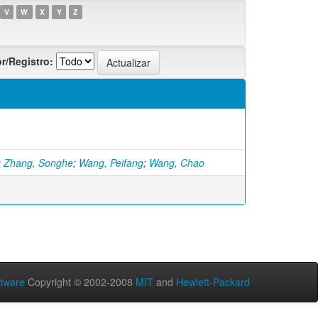
V
W
X
Y
Z
r/Registro:
;
Zhang, Songhe
;
Wang, Peifang
;
Wang, Chao
tware
Copyright © 2002-2008
MIT
and
Hewlett-Packard