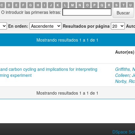
C
D
E
F
G
H
I
J
K
L
M
N
O
P
Q
R
S
T
U
O introducir las primeras letras:
En orden:
Resultados por página
Auto
Mostrando resultados 1 a 1 de 1
Autor(es)
land carbon cycling and implications for interpreting
Griffiths, 
rming experiment
Colleen
;
J
Norby, Ri
Mostrando resultados 1 a 1 de 1
DSpace Sof