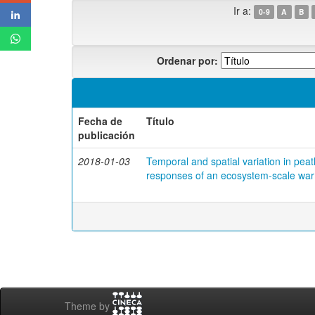
Ir a:
0-9
A
B
Ordenar por:
Fecha de
Título
publicación
2018-01-03
Temporal and spatial variation in peat
responses of an ecosystem-scale wa
Theme by