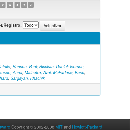
V
W
X
Y
Z
r/Registro:
Natalie
;
Hanson, Paul
;
Ricciuto, Daniel
;
Iversen,
ensen, Anna
;
Malhotra, Avni
;
McFarlane, Karis
;
chard
;
Sargsyan, Khachik
tware
Copyright © 2002-2008
MIT
and
Hewlett-Packard