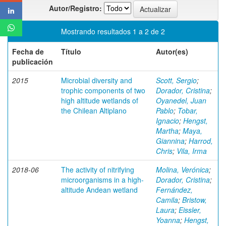
Autor/Registro:
Mostrando resultados 1 a 2 de 2
Fecha de
Título
Autor(es)
publicación
2015
Microbial diversity and
Scott, Sergio
;
trophic components of two
Dorador, Cristina
;
high altitude wetlands of
Oyanedel, Juan
the Chilean Altiplano
Pablo
;
Tobar,
Ignacio
;
Hengst,
Martha
;
Maya,
Giannina
;
Harrod,
Chris
;
Vila, Irma
2018-06
The activity of nitrifying
Molina, Verónica
;
microorganisms in a high-
Dorador, Cristina
;
altitude Andean wetland
Fernández,
Camila
;
Bristow,
Laura
;
Eissler,
Yoanna
;
Hengst,