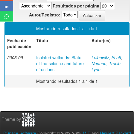
Resultados por página
Autor/Registro:
Mostrando resultados 1 a 1 de 1
Fecha de
Título
Autor(es)
publicación
2003-09
Isolated wetlands: State-
Leibowitz, Scott
;
of-the-science and future
Nadeau, Tracie-
directions
Lynn
Mostrando resultados 1 a 1 de 1
Theme by
DSpace Software
Copyright © 2002-2008
MIT
and
Hewlett-Packard