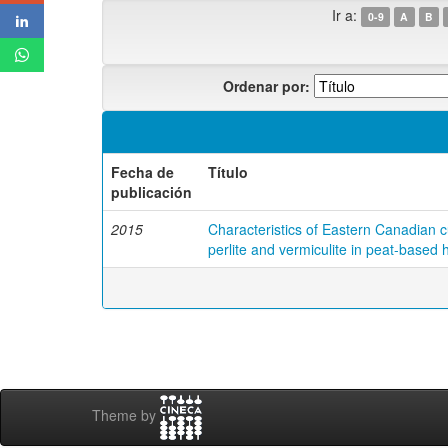
Ir a:
0-9
A
B
Ordenar por:
Fecha de
Título
publicación
2015
Characteristics of Eastern Canadian c
perlite and vermiculite in peat-based h
Theme by