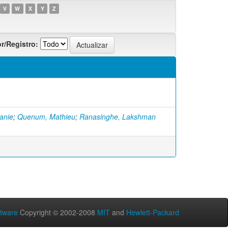
V
W
X
Y
Z
r/Registro:
anie
;
Quenum, Mathieu
;
Ranasinghe, Lakshman
tware
Copyright © 2002-2008
MIT
and
Hewlett-Packard