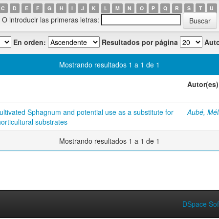
C
D
E
F
G
H
I
J
K
L
M
N
O
P
Q
R
S
T
U
O introducir las primeras letras:
En orden:
Resultados por página
Auto
Mostrando resultados 1 a 1 de 1
Autor(es)
ultivated Sphagnum and potential use as a substitute for
Aubé, Mél
orticultural substrates
Mostrando resultados 1 a 1 de 1
DSpace Sof