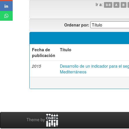
Ir a:
0-9
A
B
Ordenar por:
Fecha de
Título
publicación
2015
Desarrollo de un indicador para el s
Mediterráneos
Theme by