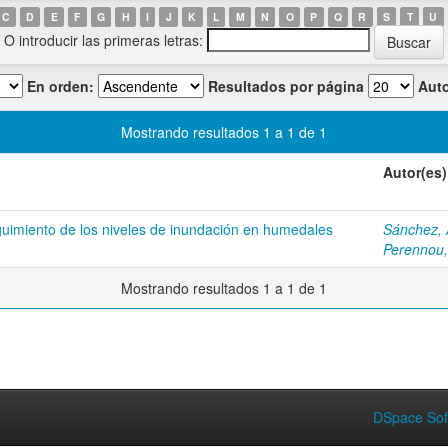
C
D
E
F
G
H
I
J
K
L
M
N
O
P
Q
R
S
T
U
O introducir las primeras letras:
En orden:
Resultados por página
Auto
Mostrando resultados 1 a 1 de 1
Autor(es)
eguimiento de los niveles de inundación en humedales
Sánchez, 
Perennou,
Mostrando resultados 1 a 1 de 1
DSpace Sof