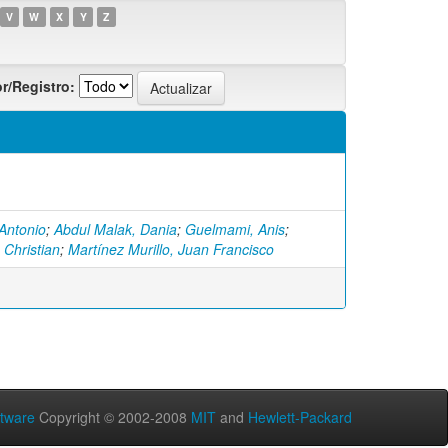
V
W
X
Y
Z
r/Registro:
Antonio
;
Abdul Malak, Dania
;
Guelmami, Anis
;
 Christian
;
Martínez Murillo, Juan Francisco
tware
Copyright © 2002-2008
MIT
and
Hewlett-Packard