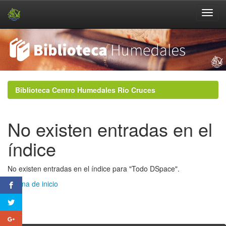
Skip
navigation
Biblioteca Centro Humedales Río Cruces
No existen entradas en el
índice
No existen entradas en el índice para "Todo DSpace".
Página de inicio