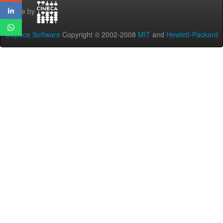
Theme by
DSpace Software
Copyright © 2002-2008
MIT
and
Hewlett-Packard