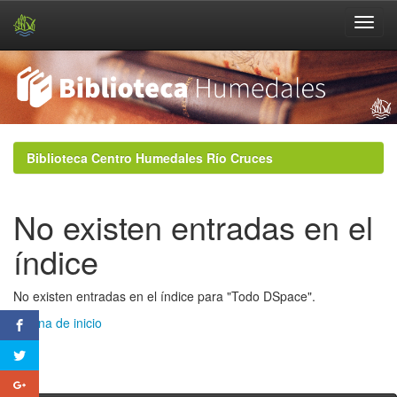
Skip
navigation
Biblioteca Centro Humedales Río Cruces
No existen entradas en el
índice
No existen entradas en el índice para "Todo DSpace".
Página de inicio