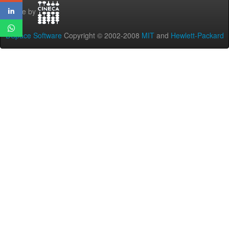
Theme by
DSpace Software
Copyright © 2002-2008
MIT
and
Hewlett-Packard