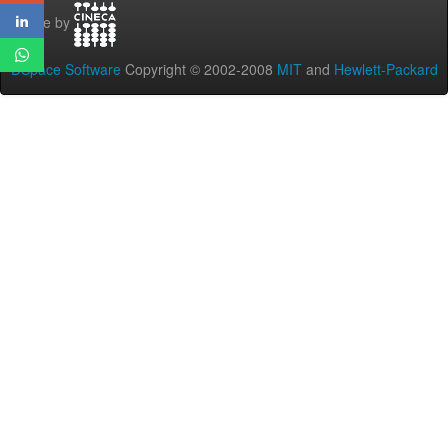
Theme by
DSpace Software
Copyright © 2002-2008
MIT
and
Hewlett-Packard