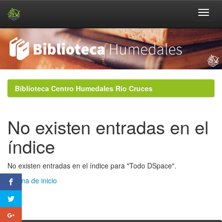
Skip
navigation
Biblioteca Centro Humedales Río Cruces
No existen entradas en el
índice
No existen entradas en el índice para "Todo DSpace".
Página de inicio