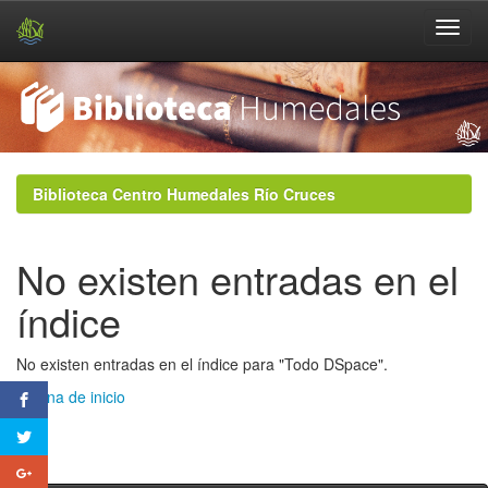
Skip
navigation
Biblioteca Centro Humedales Río Cruces
No existen entradas en el
índice
No existen entradas en el índice para "Todo DSpace".
Página de inicio