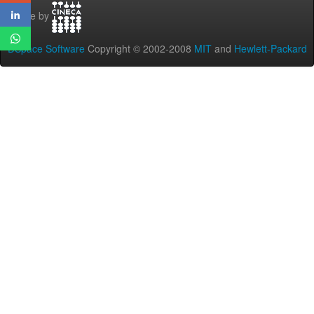
Theme by
DSpace Software
Copyright © 2002-2008
MIT
and
Hewlett-Packard