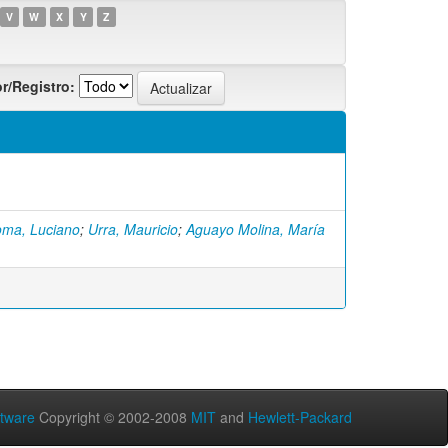
V
W
X
Y
Z
r/Registro:
oma, Luciano
;
Urra, Mauricio
;
Aguayo Molina, María
tware
Copyright © 2002-2008
MIT
and
Hewlett-Packard