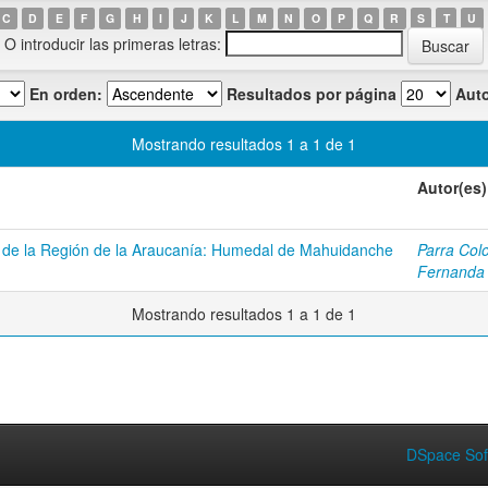
C
D
E
F
G
H
I
J
K
L
M
N
O
P
Q
R
S
T
U
O introducir las primeras letras:
En orden:
Resultados por página
Auto
Mostrando resultados 1 a 1 de 1
Autor(es)
 de la Región de la Araucanía: Humedal de Mahuidanche
Parra Col
Fernanda
Mostrando resultados 1 a 1 de 1
DSpace Sof