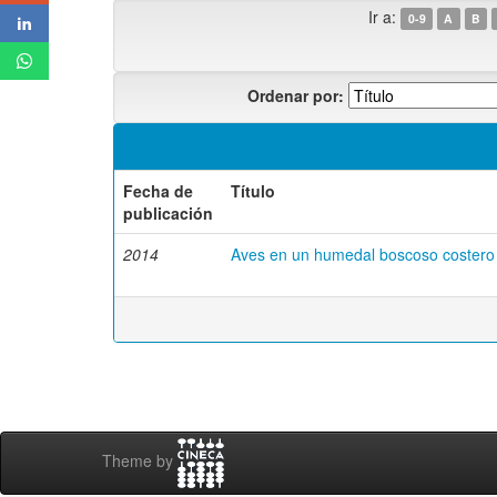
Ir a:
0-9
A
B
Ordenar por:
Fecha de
Título
publicación
2014
Aves en un humedal boscoso costero
Theme by