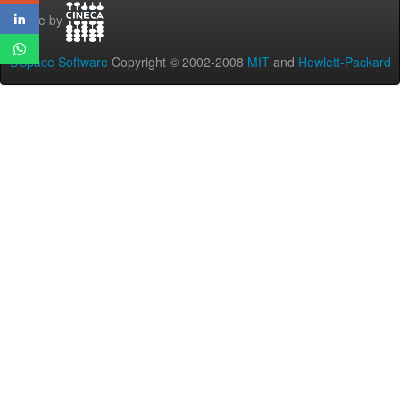
Theme by
DSpace Software
Copyright © 2002-2008
MIT
and
Hewlett-Packard