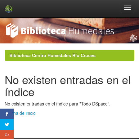
Skip
navigation
Biblioteca Centro Humedales Río Cruces
No existen entradas en el
índice
No existen entradas en el índice para "Todo DSpace".
Página de inicio