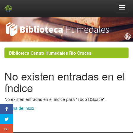
Skip
navigation
Biblioteca Centro Humedales Río Cruces
No existen entradas en el
índice
No existen entradas en el índice para "Todo DSpace".
Página de inicio