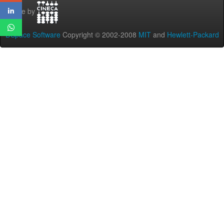
Theme by
DSpace Software
Copyright © 2002-2008
MIT
and
Hewlett-Packard