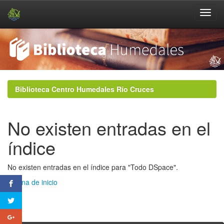
Skip
navigation
Biblioteca Centro Humedales Río Cruces
No existen entradas en el
índice
No existen entradas en el índice para "Todo DSpace".
Página de inicio