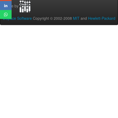
Theme by
DSpace Software
Copyright © 2002-2008
MIT
and
Hewlett-Packard