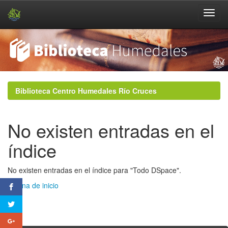
Skip
navigation
Biblioteca Centro Humedales Río Cruces
No existen entradas en el
índice
No existen entradas en el índice para "Todo DSpace".
Página de inicio