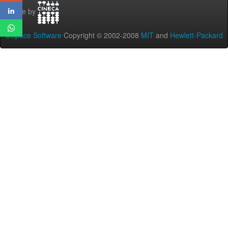
Theme by
DSpace Software
Copyright © 2002-2008
MIT
and
Hewlett-Packard