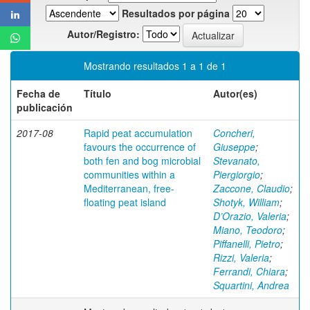
Resultados por página
Autor/Registro:
Mostrando resultados 1 a 1 de 1
Fecha de
Título
Autor(es)
publicación
2017-08
Rapid peat accumulation
Concheri,
favours the occurrence of
Giuseppe
;
both fen and bog microbial
Stevanato,
communities within a
Piergiorgio
;
Mediterranean, free-
Zaccone, Claudio
;
floating peat island
Shotyk, William
;
D’Orazio, Valeria
;
Miano, Teodoro
;
Piffanelli, Pietro
;
Rizzi, Valeria
;
Ferrandi, Chiara
;
Squartini, Andrea