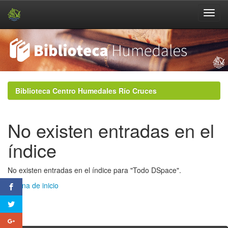
Skip
navigation
Biblioteca Centro Humedales Río Cruces
No existen entradas en el
índice
No existen entradas en el índice para "Todo DSpace".
Página de inicio