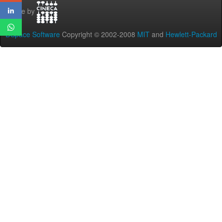
Theme by
DSpace Software
Copyright © 2002-2008
MIT
and
Hewlett-Packard