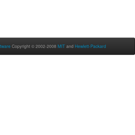
tware
Copyright © 2002-2008
MIT
and
Hewlett-Packard