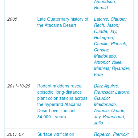
Amundson,
Ronald
2005
Late Quaternary history of
Latorre, Claudio
;
the Atacama Desert
Rech, Jason
;
Quade, Jay
;
Holmgren,
Camille
;
Placzek,
Christa
;
Maldonado,
Antonio
;
Vuille,
Mathias
;
Rylander,
Kate
2011-10-20
Rodent middens reveal
Díaz Aguirre,
episodic, long‐distance
Francisca
;
Latorre,
plant colonizations across
Claudio
;
the hyperarid Atacama
Maldonado,
Desert over the last
Antonio
;
Quade,
34,000 years
Jay
;
Betancourt,
Julio
2017-07
Surface vitrification
Roperch, Pierrick
;