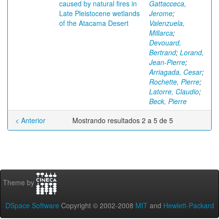
caused by natural fires in
Gattacceca,
Late Pleistocene wetlands
Jerome
;
of the Atacama Desert
Valenzuela,
Millarca
;
Devouard,
Bertrand
;
Lorand,
Jean-Pierre
;
Arriagada, Cesar
;
Rochette, Pierre
;
Latorre, Claudio
;
Beck, Pierre
< Anterior
Mostrando resultados 2 a 5 de 5
Theme by
DSpace Software
Copyright © 2002-2008
MIT
and
Hewlett-Packard