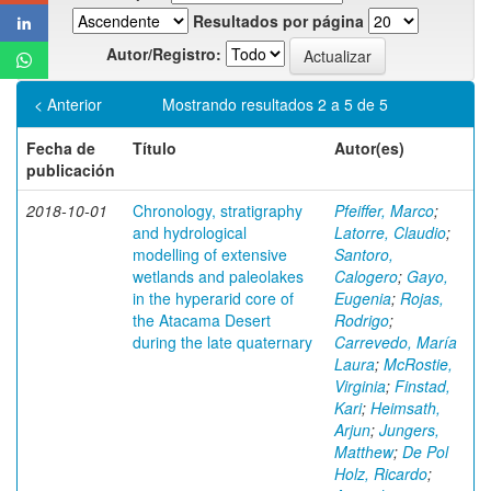
Resultados por página
Autor/Registro:
< Anterior
Mostrando resultados 2 a 5 de 5
Fecha de
Título
Autor(es)
publicación
2018-10-01
Chronology, stratigraphy
Pfeiffer, Marco
;
and hydrological
Latorre, Claudio
;
modelling of extensive
Santoro,
wetlands and paleolakes
Calogero
;
Gayo,
in the hyperarid core of
Eugenia
;
Rojas,
the Atacama Desert
Rodrigo
;
during the late quaternary
Carrevedo, María
Laura
;
McRostie,
Virginia
;
Finstad,
Kari
;
Heimsath,
Arjun
;
Jungers,
Matthew
;
De Pol
Holz, Ricardo
;