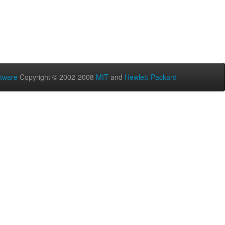
tware
Copyright © 2002-2008
MIT
and
Hewlett-Packard