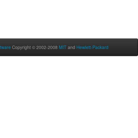
tware
Copyright © 2002-2008
MIT
and
Hewlett-Packard