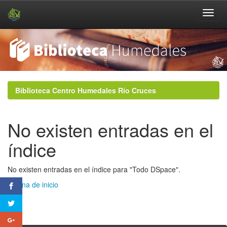
Skip
navigation
Biblioteca Centro Humedales Río Cruces
No existen entradas en el
índice
No existen entradas en el índice para "Todo DSpace".
Página de inicio