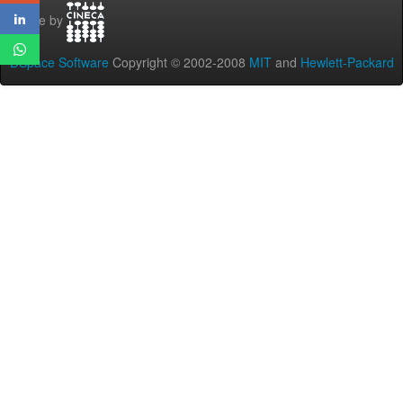
Theme by
DSpace Software
Copyright © 2002-2008
MIT
and
Hewlett-Packard