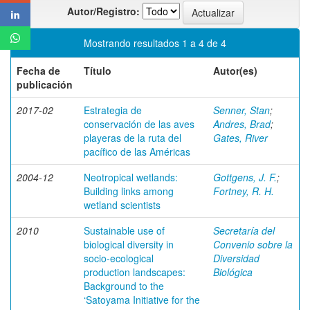
Autor/Registro:
Mostrando resultados 1 a 4 de 4
Fecha de
Título
Autor(es)
publicación
2017-02
Estrategia de
Senner, Stan
;
conservación de las aves
Andres, Brad
;
playeras de la ruta del
Gates, River
pacífico de las Américas
2004-12
Neotropical wetlands:
Gottgens, J. F.
;
Building links among
Fortney, R. H.
wetland scientists
2010
Sustainable use of
Secretaría del
biological diversity in
Convenio sobre la
socio-ecological
Diversidad
production landscapes:
Biológica
Background to the
‘Satoyama Initiative for the