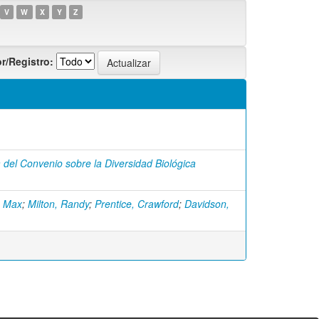
V
W
X
Y
Z
r/Registro:
 del Convenio sobre la Diversidad Biológica
, Max
;
Milton, Randy
;
Prentice, Crawford
;
Davidson,