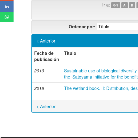
Ir a:
0-9
A
B
Ordenar por:
< Anterior
Fecha de
Título
publicación
2010
Sustainable use of biological diversit
the ‘Satoyama Initiative for the benefi
2018
The wetland book. II: Distribution, de
< Anterior