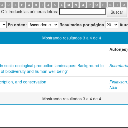
C
D
E
F
G
H
I
J
K
L
M
N
O
P
Q
R
S
T
U
O introducir las primeras letras:
En orden:
Resultados por página
Auto
Mostrando resultados 3 a 4 de 4
Autor(es)
y in socio-ecological production landscapes: Background to
Secretaría
t of biodiversity and human well-being‘
scription, and conservation
Finlayson
Nick
Mostrando resultados 3 a 4 de 4