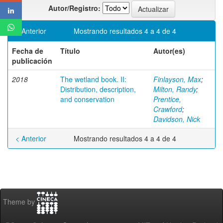
Autor/Registro:
< Anterior
Mostrando resultados 4 a 4 de 4
Fecha de
Título
Autor(es)
publicación
2018
The wetland book. II:
Finlayson, Max
;
Distribution, description,
Milton, Randy
;
and conservation
Prentice,
Crawford
;
Davidson, Nick
< Anterior
Mostrando resultados 4 a 4 de 4
Theme by