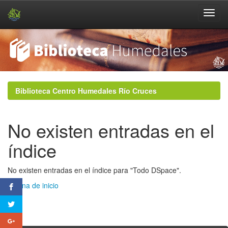
Skip
navigation
Biblioteca Centro Humedales Río Cruces
No existen entradas en el
índice
No existen entradas en el índice para "Todo DSpace".
Página de inicio