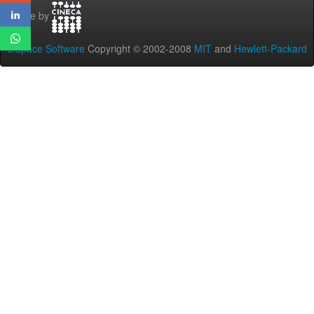
Theme by
DSpace Software
Copyright © 2002-2008
MIT
and
Hewlett-Packard