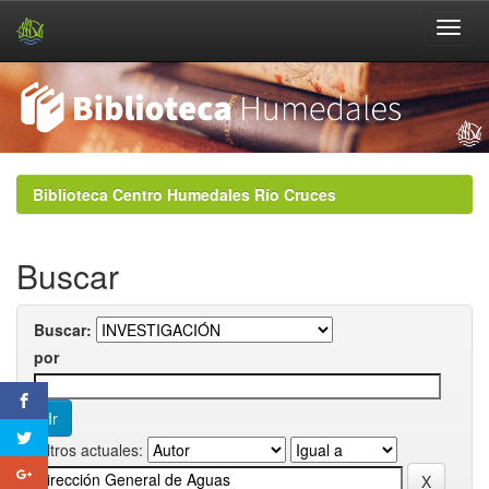
Skip
navigation
Biblioteca Centro Humedales Río Cruces
Buscar
Buscar:
por
Filtros actuales: