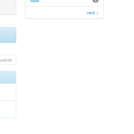
Salar
1
next >
guiente