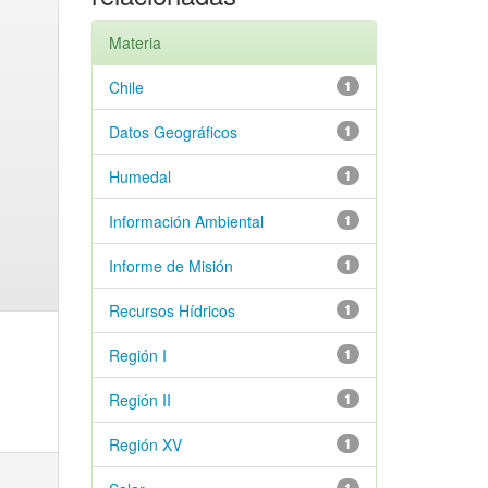
Materia
Chile
1
Datos Geográficos
1
Humedal
1
Información Ambiental
1
Informe de Misión
1
Recursos Hídricos
1
Región I
1
Región II
1
Región XV
1