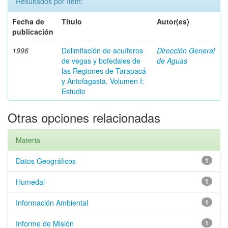
Resultados por ítem:
Fecha de
Título
Autor(es)
publicación
1996
Delimitación de acuíferos
Dirección General
de vegas y bofedales de
de Aguas
las Regiones de Tarapacá
y Antofagasta. Volumen I:
Estudio
Otras opciones relacionadas
Materia
Datos Geográficos
1
Humedal
1
Información Ambiental
1
Informe de Misión
1