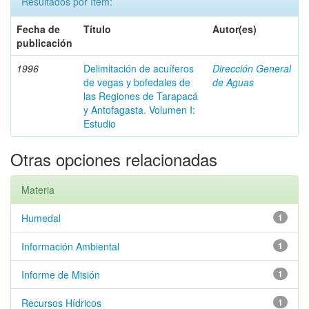
Resultados por ítem:
Fecha de
Título
Autor(es)
publicación
1996
Delimitación de acuíferos
Dirección General
de vegas y bofedales de
de Aguas
las Regiones de Tarapacá
y Antofagasta. Volumen I:
Estudio
Otras opciones relacionadas
Materia
Humedal
1
Información Ambiental
1
Informe de Misión
1
Recursos Hídricos
1