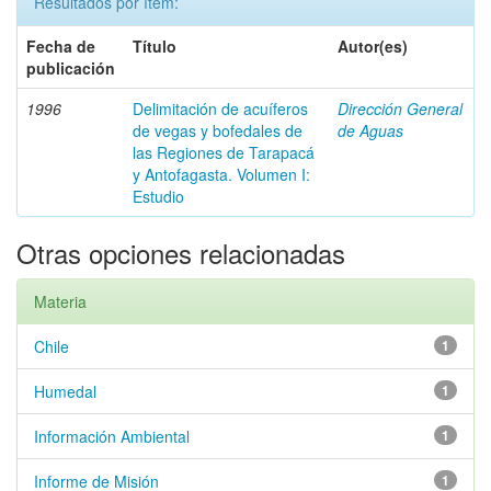
Resultados por ítem:
Fecha de
Título
Autor(es)
publicación
1996
Delimitación de acuíferos
Dirección General
de vegas y bofedales de
de Aguas
las Regiones de Tarapacá
y Antofagasta. Volumen I:
Estudio
Otras opciones relacionadas
Materia
Chile
1
Humedal
1
Información Ambiental
1
Informe de Misión
1